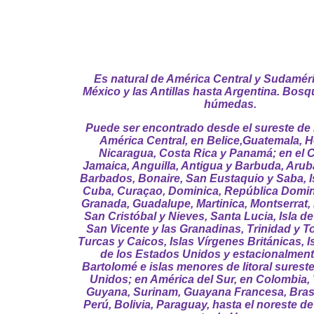
Es natural de América Central y Sudamér
México y las Antillas hasta Argentina. Bosq
húmedas.
Puede ser encontrado desde el sureste de 
América Central, en Belice,Guatemala, 
Nicaragua, Costa Rica y Panamá; en el C
Jamaica, Anguilla, Antigua y Barbuda, Aru
Barbados, Bonaire, San Eustaquio y Saba, I
Cuba, Curaçao, Dominica, República Domini
Granada, Guadalupe, Martinica, Montserrat, 
San Cristóbal y Nieves, Santa Lucia, Isla de
San Vicente y las Granadinas, Trinidad y T
Turcas y Caicos, Islas Vírgenes Británicas, I
de los Estados Unidos y estacionalmen
Bartolomé e islas menores de litoral surest
Unidos; en América del Sur, en Colombia,
Guyana, Surinam, Guayana Francesa, Brasi
Perú, Bolivia, Paraguay, hasta el noreste de