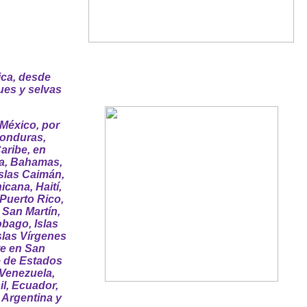
ica, desde
ues y selvas
México, por
Honduras,
aribe, en
ba, Bahamas,
slas Caimán,
cana, Haití,
Puerto Rico,
 San Martín,
obago, Islas
slas Vírgenes
te en San
e de Estados
 Venezuela,
l, Ecuador,
 Argentina y