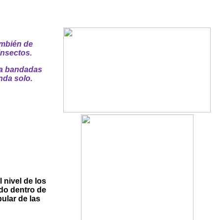
ambién de
insectos.
e a bandadas
nda solo.
 nivel de los
ndo dentro de
bular de las