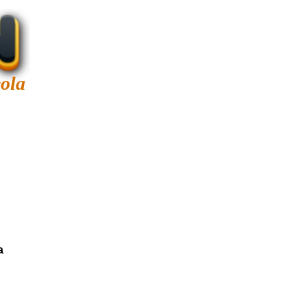
ola
a