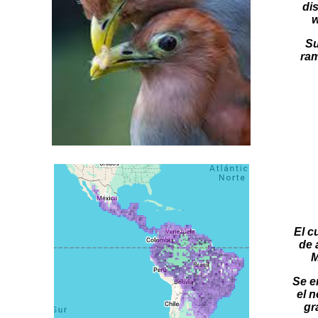
di
w
Su
ram
El c
de 
M
Se e
el 
gr