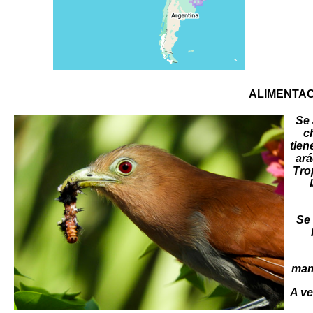
ALIMENTAC
Se 
c
tien
ará
Tro
Se
mamí
A ve