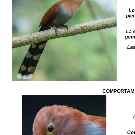
Lo
pic
La 
gene
Las
COMPORTAM
Cor