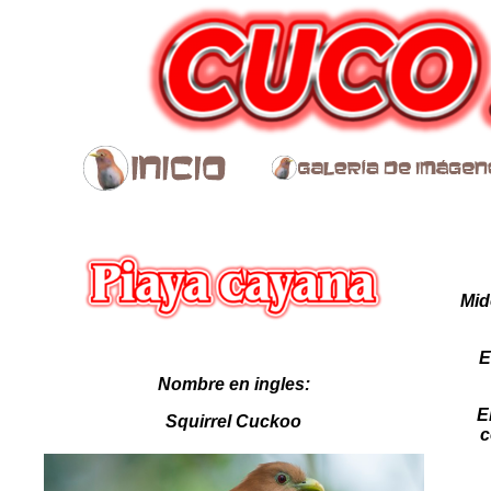
Mid
E
Nombre en ingles:
E
Squirrel Cuckoo
c